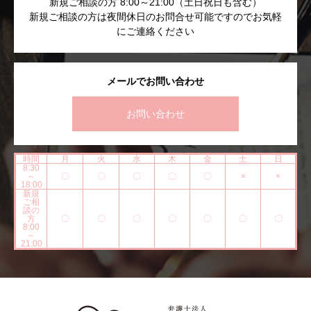
新規ご相談の方 8:00～21:00（土日祝日も含む）
新規ご相談の方は夜間休日のお問合せ可能ですのでお気軽
にご連絡ください
メールでお問い合わせ
お問い合わせ
時間
月
火
水
木
金
土
日
8:30
～
〇
〇
〇
〇
〇
×
×
18:00
新規
ご相
談の
方
〇
〇
〇
〇
〇
〇
〇
8:00
～
21:00