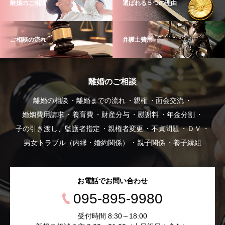
離婚のご相談
選ばれる５つの理由
ご相談の流れ
弁護士費用
離婚のご相談
離婚の相談
離婚までの流れ
親権
面会交流
婚姻費用請求
養育費
財産分与
慰謝料
年金分割
子の引き渡し、監護者指定
親権者変更
不貞問題
ＤＶ
男女トラブル（内縁・婚約関係）
親子関係
養子縁組
お電話でお問い合わせ
095-895-9980
受付時間 8:30～18:00