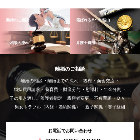
離婚のご相談
選ばれる５つの理由
ご相談の流れ
弁護士費用
離婚のご相談
離婚の相談
離婚までの流れ
親権
面会交流
婚姻費用請求
養育費
財産分与
慰謝料
年金分割
子の引き渡し、監護者指定
親権者変更
不貞問題
ＤＶ
男女トラブル（内縁・婚約関係）
親子関係
養子縁組
お電話でお問い合わせ