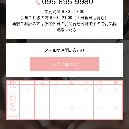
095-895-9980
受付時間 8:30～18:00
新規ご相談の方 8:00～21:00（土日祝日も含む）
新規ご相談の方は夜間休日のお問合せ可能ですのでお気軽
にご連絡ください
メールでお問い合わせ
お問い合わせ
時間
月
火
水
木
金
土
日
8:30
～
〇
〇
〇
〇
〇
×
×
18:00
新規
ご相
談の
方
〇
〇
〇
〇
〇
〇
〇
8:00
～
21:00