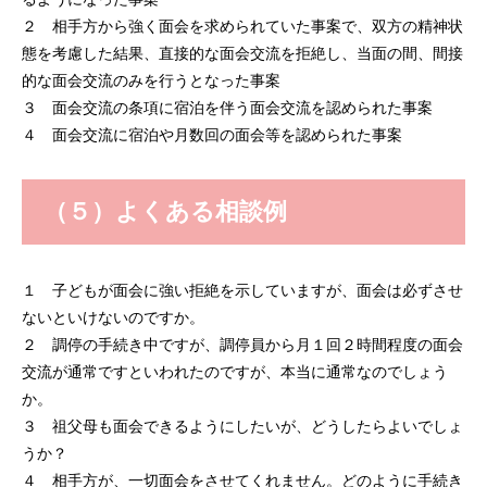
２ 相手方から強く面会を求められていた事案で、双方の精神状
態を考慮した結果、直接的な面会交流を拒絶し、当面の間、間接
的な面会交流のみを行うとなった事案
３ 面会交流の条項に宿泊を伴う面会交流を認められた事案
４ 面会交流に宿泊や月数回の面会等を認められた事案
（５）よくある相談例
１ 子どもが面会に強い拒絶を示していますが、面会は必ずさせ
ないといけないのですか。
２ 調停の手続き中ですが、調停員から月１回２時間程度の面会
交流が通常ですといわれたのですが、本当に通常なのでしょう
か。
３ 祖父母も面会できるようにしたいが、どうしたらよいでしょ
うか？
４ 相手方が、一切面会をさせてくれません。どのように手続き