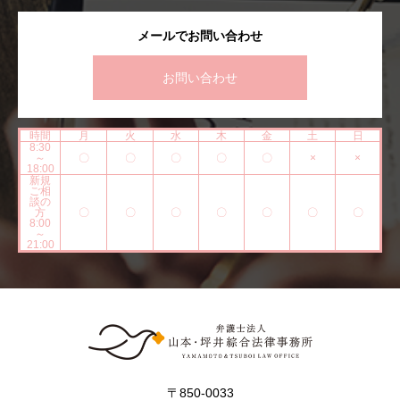
メールでお問い合わせ
お問い合わせ
時間
月
火
水
木
金
土
日
8:30
～
〇
〇
〇
〇
〇
×
×
18:00
新規
ご相
談の
方
〇
〇
〇
〇
〇
〇
〇
8:00
～
21:00
〒850-0033