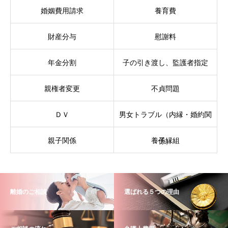
婚姻費用請求
養育費
財産分与
慰謝料
年金分割
子の引き渡し、監護者指定
親権者変更
不貞問題
ＤＶ
男女トラブル（内縁・婚約関
親子関係
養子縁組
係）
離婚のご相談
選ばれる５つの理由