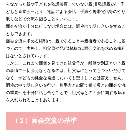
らなかった親や子どもを監護養育していない親(非監護親)が、子
どもと直接会ったり、電話による会話、手紙や携帯電話等のやり
取りなどで交流を図ることをいいます。
面会交流が十分に行えない場合には、調停内で話し合いをするこ
ともできます。
面会交流を求める権利は、親であることや親権者であることに基
づくので、実務上、祖父母や兄弟姉妹には面会交流を求める権利
はないとされています。
しかし、これまで面倒を見てきた祖父母が、離婚や別居という親
の事情で一切会えなくなるのは、祖父母にとってもつらいだけで
なく、子どもの健全な発達においても望ましいとは言えません。
調停の中で話し合いを行い、相手方との間で祖父母との面会交流
の重要性を十分に話し合うことで、祖父母との面会に関する条項
を入れられることもあります。
（２）面会交流の基準