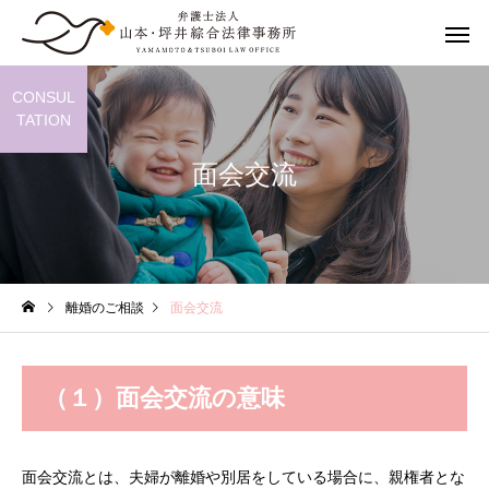
CONSUL
TATION
面会交流
離婚の相談
離婚までの
離婚のご相談
面会交流
婚姻費用請求
養育費
（１）面会交流の意味
面会交流とは、夫婦が離婚や別居をしている場合に、親権者とな