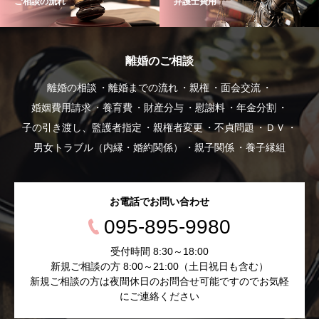
ご相談の流れ
弁護士費用
離婚のご相談
離婚の相談
離婚までの流れ
親権
面会交流
婚姻費用請求
養育費
財産分与
慰謝料
年金分割
子の引き渡し、監護者指定
親権者変更
不貞問題
ＤＶ
男女トラブル（内縁・婚約関係）
親子関係
養子縁組
お電話でお問い合わせ
095-895-9980
受付時間 8:30～18:00
新規ご相談の方 8:00～21:00（土日祝日も含む）
新規ご相談の方は夜間休日のお問合せ可能ですのでお気軽
にご連絡ください