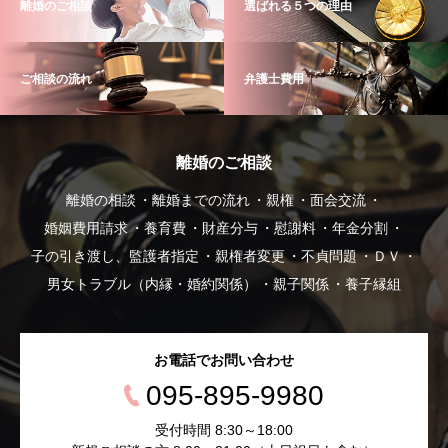
離婚のご相談
選ばれる５つの理由
ご相談の流れ
弁護士費用
離婚のご相談
離婚の相談
離婚までの流れ
親権
面会交流
婚姻費用請求
養育費
財産分与
慰謝料
年金分割
子の引き渡し、監護者指定
親権者変更
不貞問題
ＤＶ
男女トラブル（内縁・婚約関係）
親子関係
養子縁組
お電話でお問い合わせ
095-895-9980
受付時間 8:30～18:00