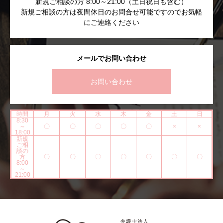
新規ご相談の方 8:00～21:00（土日祝日も含む）
新規ご相談の方は夜間休日のお問合せ可能ですのでお気軽
にご連絡ください
メールでお問い合わせ
お問い合わせ
時間
月
火
水
木
金
土
日
8:30
～
〇
〇
〇
〇
〇
×
×
18:00
新規
ご相
談の
方
〇
〇
〇
〇
〇
〇
〇
8:00
～
21:00